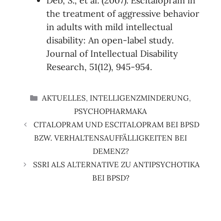
Deb, S., et al. (2007). Escitalopram in
the treatment of aggressive behavior
in adults with mild intellectual
disability: An open-label study.
Journal of Intellectual Disability
Research, 51(12), 945-954.
KATEGORIEN
AKTUELLES
,
INTELLIGENZMINDERUNG
,
PSYCHOPHARMAKA
CITALOPRAM UND ESCITALOPRAM BEI BPSD
BZW. VERHALTENSAUFFÄLLIGKEITEN BEI
DEMENZ?
SSRI ALS ALTERNATIVE ZU ANTIPSYCHOTIKA
BEI BPSD?